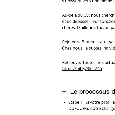
s’unissent vers une même p
Au-delà du CV, nous chercho
et de dépasser leur foncti
chères. D’ailleurs, l’accom
Rejoindre Blot en statut sala
Chez nous, le succès individu
Retrouvez toutes nos actuali
https://bit.ly/3klsV4u
.
Le processus 
Étape 1 : Si votre profi
DUFOURG
, notre charg