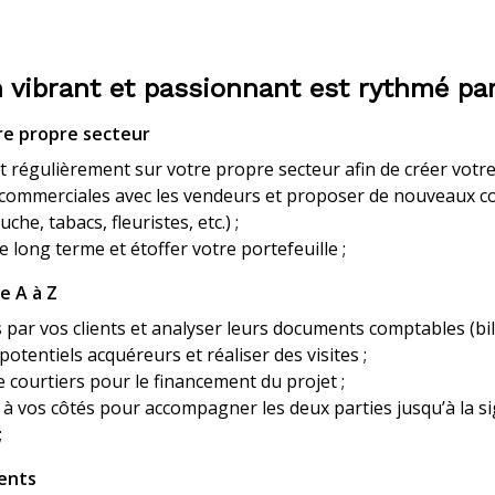
 vibrant et passionnant est rythmé par
re propre secteur
 régulièrement sur votre propre secteur afin de créer votre
 commerciales avec les vendeurs et proposer de nouveaux
c
ouche
, tabacs,
fleurist
e
s
, etc.)
;
le long terme et étoffer votre portefeuille ;
e A à Z
s par vos clients et analyser leurs documents comptables (bila
otentiels acquéreurs et réaliser des visites ;
e courtiers pour le financement du projet ;
 à vos côtés pour accompagner les deux parties jusqu’à la sig
;
ents