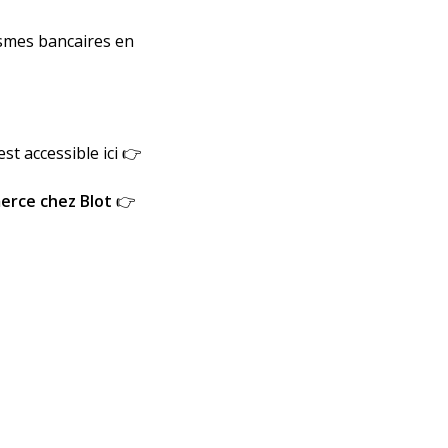
ismes bancaires en
st accessible ici 👉
merce chez Blot
👉