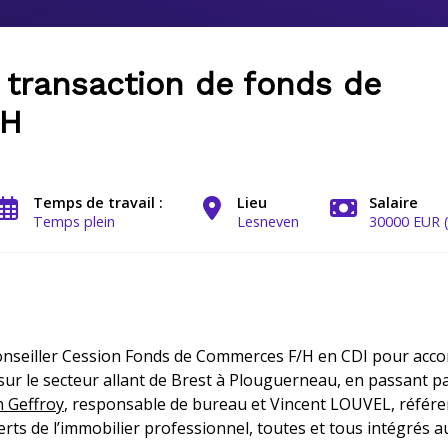
n transaction de fonds de
/H
Temps de travail :
Lieu
Salaire
Temps plein
Lesneven
30000 EUR (
onseiller
Cession Fonds de Commerces
F/H en CDI
pour
acco
sur
le secteur allant de Brest à Plouguerneau, en passant 
 Geffroy
,
responsable de bureau et Vincent LOUVEL, référe
erts de l’immobilier professionnel
,
tou
tes et tous
intégrés a